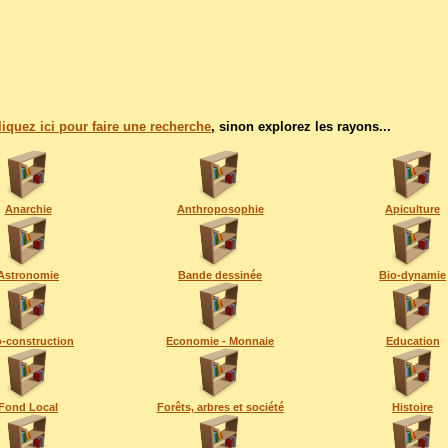
liquez ici pour faire une recherche
, sinon explorez les rayons...
Anarchie
Anthroposophie
Apiculture
Astronomie
Bande dessinée
Bio-dynamie
-construction
Economie - Monnaie
Education
Fond Local
Forêts, arbres et société
Histoire