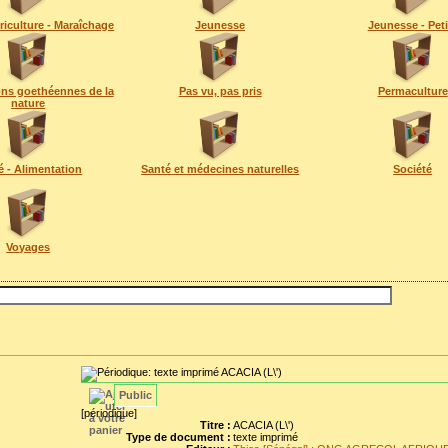
riculture - Maraîchage
Jeunesse
Jeunesse - Peti
ns goethéennes de la
Pas vu, pas pris
Permaculture
nature
é - Alimentation
Santé et médecines naturelles
Société
Voyages
ACACIA (L\')
Public
[périodique]
Titre :
ACACIA (L\')
Type de document :
texte imprimé