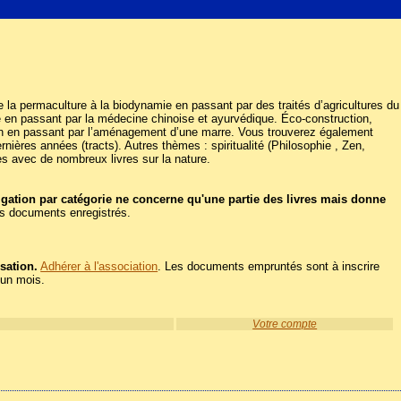
. De la permaculture à la biodynamie en passant par des traités d’agricultures du
ie en passant par la médecine chinoise et ayurvédique. Éco-construction,
aison en passant par l’aménagement d’une marre. Vous trouverez également
nières années (tracts). Autres thèmes : spiritualité (Philosophie , Zen,
es avec de nombreux livres sur la nature.
igation par catégorie ne concerne qu'une partie des livres mais donne
les documents enregistrés.
sation.
Adhérer à l'association
. Les documents empruntés sont à inscrire
'un mois.
Votre compte