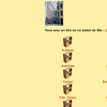
Vous avez un titre ou un auteur en tête :
c
A classer
Astrologie
Cuisine
Eco
Film - Fiction