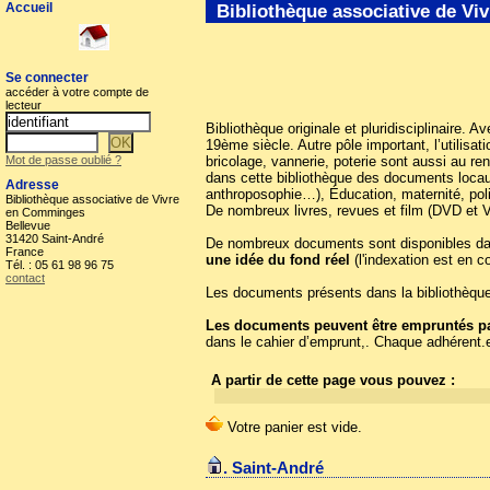
Accueil
Bibliothèque associative de V
Se connecter
accéder à votre compte de
lecteur
Bibliothèque originale et pluridisciplinaire. 
19ème siècle. Autre pôle important, l’utilis
Mot de passe oublié ?
bricolage, vannerie, poterie sont aussi au r
dans cette bibliothèque des documents locaux 
Adresse
anthroposophie…), Éducation, maternité, poli
Bibliothèque associative de Vivre
De nombreux livres, revues et film (DVD et 
en Comminges
Bellevue
31420 Saint-André
De nombreux documents sont disponibles dans 
France
une idée du fond réel
(l'indexation est en c
Tél. : 05 61 98 96 75
contact
Les documents présents dans la bibliothèque 
Les documents peuvent être empruntés par
dans le cahier d’emprunt,. Chaque adhérent.
A partir de cette page vous pouvez :
. Saint-André