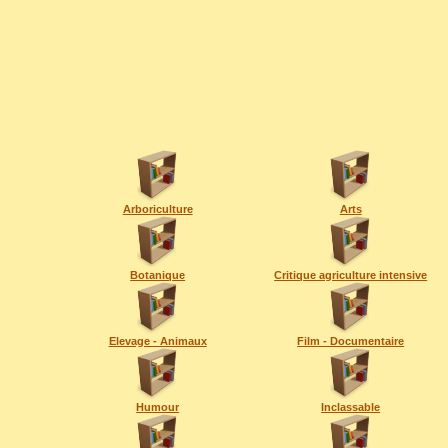
Arboriculture
Arts
Botanique
Critique agriculture intensive
Elevage - Animaux
Film - Documentaire
Humour
Inclassable