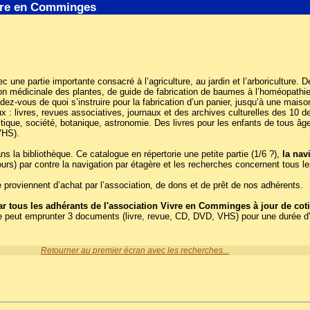
ivre en Comminges
Avec une partie importante consacré à l’agriculture, au jardin et l’arboriculture
ation médicinale des plantes, de guide de fabrication de baumes à l’homéopath
endez-vous de quoi s’instruire pour la fabrication d’un panier, jusqu’à une m
: livres, revues associatives, journaux et des archives culturelles des 10 der
tique, société, botanique, astronomie. Des livres pour les enfants de tous âg
VHS).
la bibliothèque. Ce catalogue en répertorie une petite partie (1/6 ?),
la nav
ours) par contre la navigation par étagère et les recherches concernent tous 
proviennent d’achat par l’association, de dons et de prêt de nos adhérents.
 tous les adhérants de l'association Vivre en Comminges à jour de coti
e peut emprunter 3 documents (livre, revue, CD, DVD, VHS) pour une durée d
Retourner au premier écran avec les recherches...