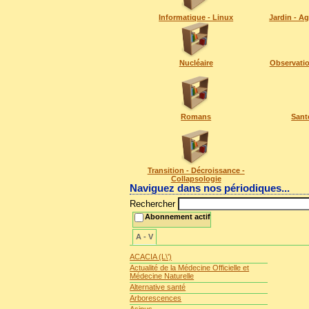
Informatique - Linux
Jardin - Ag
Nucléaire
Observatio
Romans
Sant
Transition - Décroissance -
Collapsologie
Naviguez dans nos périodiques...
Rechercher
Abonnement actif
A - V
ACACIA (L\')
Actualité de la Médecine Officielle et
Médecine Naturelle
Alternative santé
Arborescences