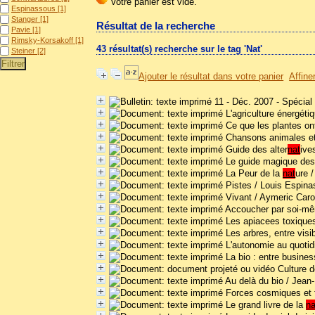
Espinassous
[1]
Stanger
[1]
Résultat de la recherche
Pavie
[1]
Rimsky-Korsakoff
[1]
43 résultat(s) recherche sur le tag 'Nat'
Steiner
[2]
Ajouter le résultat dans votre panier
Affine
11 - Déc. 2007 - Spécial
L'agriculture énergéti
Ce que les plantes on
Chansons animales e
Guide des alter
nat
ive
Le guide magique des
La Peur de la
nat
ure
/
Pistes
/ Louis Espin
Vivant
/ Aymeric Car
Accoucher par soi-m
Les apiacees toxique
Les arbres, entre visib
L'autonomie au quotid
La bio : entre busines
Culture d
Au delà du bio
/ Jean-
Forces cosmiques et f
Le grand livre de la
na