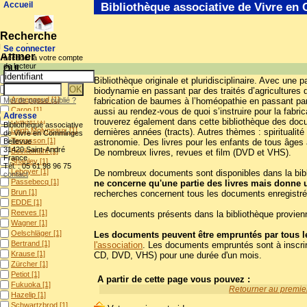
Accueil
Bibliothèque associative de Vivre e
Recherche
Mots-clés (43)
Se connecter
Affiner
accéder à votre compte
de lecteur
QUI
DEOM
[1]
Bibliothèque originale et pluridisciplinaire. Avec une p
Jenni
[1]
biodynamie en passant par des traités d’agricultures d
Armengaud
[1]
Mot de passe oublié ?
fabrication de baumes à l’homéopathie en passant par
Caron
[1]
aussi au rendez-vous de quoi s’instruire pour la fabr
Adresse
Pellerin
[1]
trouverez également dans cette bibliothèque des docum
Bibliothèque associative
Leigh Molyneaux
[1]
dernières années (tracts). Autres thèmes : spiritualit
de Vivre en Comminges
Terrasson
[1]
Bellevue
astronomie. Des livres pour les enfants de tous âges 
31420 Saint-André
Bockemühl
[1]
De nombreux livres, revues et film (DVD et VHS).
France
Shanley
[1]
Tél. : 05 61 98 96 75
Leboyer
[1]
De nombreux documents sont disponibles dans la biblio
contact
Passebecq
[1]
ne concerne qu'une partie des livres mais donne 
Brun
[1]
recherches concernent tous les documents enregistré
EDDE
[1]
Reeves
[1]
Les documents présents dans la bibliothèque provienn
Wagner
[1]
Oelschläger
[1]
Les documents peuvent être empruntés par tous le
Bertrand
[1]
l'association
. Les documents empruntés sont à inscrir
Krause
[1]
CD, DVD, VHS) pour une durée d'un mois.
Zürcher
[1]
Petiot
[1]
A partir de cette page vous pouvez :
Fukuoka
[1]
Retourner au premier
Hazelip
[1]
Schwartzbrod
[1]