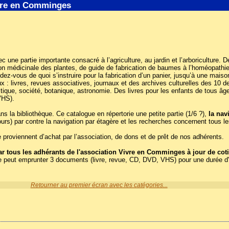
ivre en Comminges
Avec une partie importante consacré à l’agriculture, au jardin et l’arboriculture
ation médicinale des plantes, de guide de fabrication de baumes à l’homéopath
endez-vous de quoi s’instruire pour la fabrication d’un panier, jusqu’à une m
: livres, revues associatives, journaux et des archives culturelles des 10 der
tique, société, botanique, astronomie. Des livres pour les enfants de tous âg
VHS).
la bibliothèque. Ce catalogue en répertorie une petite partie (1/6 ?),
la nav
ours) par contre la navigation par étagère et les recherches concernent tous 
proviennent d’achat par l’association, de dons et de prêt de nos adhérents.
 tous les adhérants de l'association Vivre en Comminges à jour de coti
e peut emprunter 3 documents (livre, revue, CD, DVD, VHS) pour une durée d
Retourner au premier écran avec les catégories...