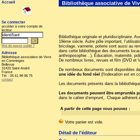
Accueil
Bibliothèque associative de V
Se connecter
accéder à votre compte de
lecteur
Bibliothèque originale et pluridisciplinaire. 
19ème siècle. Autre pôle important, l’utilis
Mot de passe oublié ?
bricolage, vannerie, poterie sont aussi au r
dans cette bibliothèque des documents locaux 
Adresse
anthroposophie…), Éducation, maternité, poli
Bibliothèque associative de Vivre
De nombreux livres, revues et film (DVD et 
en Comminges
Bellevue
31420 Saint-André
De nombreux documents sont disponibles dans 
France
une idée du fond réel
(l'indexation est en c
Tél. : 05 61 98 96 75
contact
Les documents présents dans la bibliothèque 
Les documents peuvent être empruntés par
dans le cahier d’emprunt,. Chaque adhérent.
A partir de cette page vous pouvez :
Détail de l'éditeur