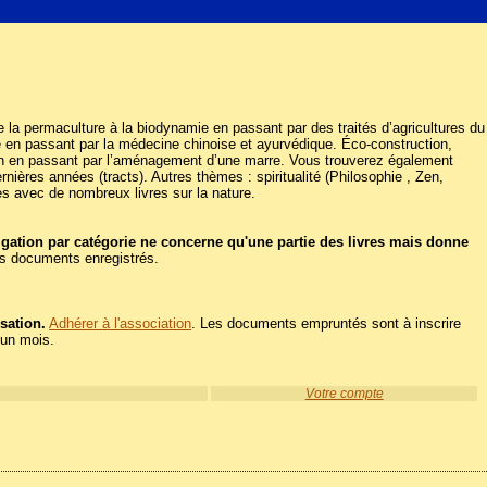
. De la permaculture à la biodynamie en passant par des traités d’agricultures du
ie en passant par la médecine chinoise et ayurvédique. Éco-construction,
aison en passant par l’aménagement d’une marre. Vous trouverez également
nières années (tracts). Autres thèmes : spiritualité (Philosophie , Zen,
es avec de nombreux livres sur la nature.
igation par catégorie ne concerne qu'une partie des livres mais donne
les documents enregistrés.
sation.
Adhérer à l'association
. Les documents empruntés sont à inscrire
'un mois.
Votre compte