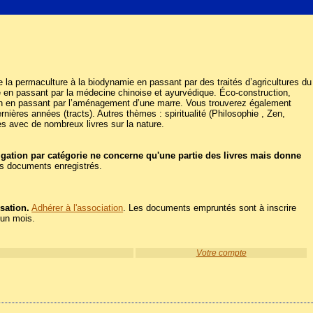
. De la permaculture à la biodynamie en passant par des traités d’agricultures du
ie en passant par la médecine chinoise et ayurvédique. Éco-construction,
aison en passant par l’aménagement d’une marre. Vous trouverez également
nières années (tracts). Autres thèmes : spiritualité (Philosophie , Zen,
es avec de nombreux livres sur la nature.
igation par catégorie ne concerne qu'une partie des livres mais donne
les documents enregistrés.
sation.
Adhérer à l'association
. Les documents empruntés sont à inscrire
'un mois.
Votre compte