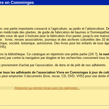
ivre en Comminges
Avec une partie importante consacré à l’agriculture, au jardin et l’arboriculture
ation médicinale des plantes, de guide de fabrication de baumes à l’homéopath
endez-vous de quoi s’instruire pour la fabrication d’un panier, jusqu’à une m
: livres, revues associatives, journaux et des archives culturelles des 10 der
tique, société, botanique, astronomie. Des livres pour les enfants de tous âg
VHS).
la bibliothèque. Ce catalogue en répertorie une petite partie (1/6 ?),
la nav
ours) par contre la navigation par étagère et les recherches concernent tous 
proviennent d’achat par l’association, de dons et de prêt de nos adhérents.
 tous les adhérants de l'association Vivre en Comminges à jour de coti
e peut emprunter 3 documents (livre, revue, CD, DVD, VHS) pour une durée d
Retourner au premier écran avec les catégories...