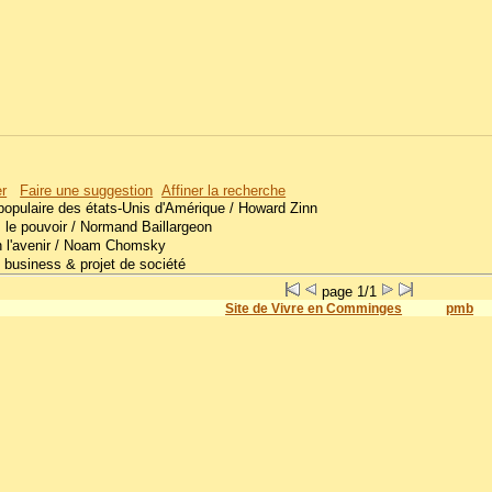
er
Faire une suggestion
Affiner la recherche
 populaire des états-Unis d'Amérique
/ Howard Zinn
 le pouvoir
/ Normand Baillargeon
 l'avenir
/ Noam Chomsky
e business & projet de société
page 1/1
Site de Vivre en Comminges
pmb