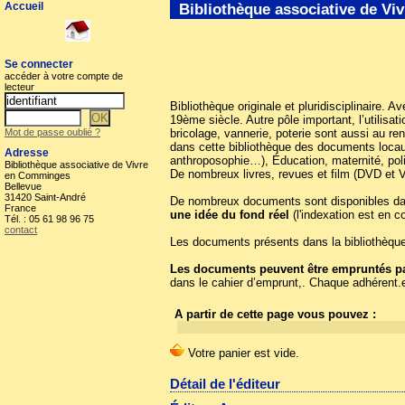
Accueil
Bibliothèque associative de V
Se connecter
accéder à votre compte de
lecteur
Bibliothèque originale et pluridisciplinaire. 
19ème siècle. Autre pôle important, l’utilis
Mot de passe oublié ?
bricolage, vannerie, poterie sont aussi au r
dans cette bibliothèque des documents locaux 
Adresse
anthroposophie…), Éducation, maternité, poli
Bibliothèque associative de Vivre
De nombreux livres, revues et film (DVD et 
en Comminges
Bellevue
31420 Saint-André
De nombreux documents sont disponibles dans 
France
une idée du fond réel
(l'indexation est en c
Tél. : 05 61 98 96 75
contact
Les documents présents dans la bibliothèque 
Les documents peuvent être empruntés par
dans le cahier d’emprunt,. Chaque adhérent.
A partir de cette page vous pouvez :
Détail de l'éditeur