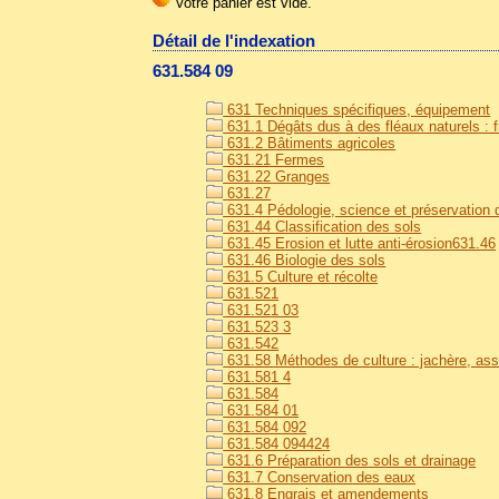
Détail de l'indexation
631.584 09
631 Techniques spécifiques, équipement
631.1 Dégâts dus à des fléaux naturels : fr
631.2 Bâtiments agricoles
631.21 Fermes
631.22 Granges
631.27
631.4 Pédologie, science et préservation de
631.44 Classification des sols
631.45 Erosion et lutte anti-érosion631.46
631.46 Biologie des sols
631.5 Culture et récolte
631.521
631.521 03
631.523 3
631.542
631.58 Méthodes de culture : jachère, asso
631.581 4
631.584
631.584 01
631.584 092
631.584 094424
631.6 Préparation des sols et drainage
631.7 Conservation des eaux
631.8 Engrais et amendements