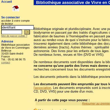
Accueil
Bibliothèque associative de Vivre e
Se connecter
accéder à votre compte
de lecteur
Bibliothèque originale et pluridisciplinaire. Avec une p
biodynamie en passant par des traités d’agricultures d
Mot de passe oublié ?
fabrication de baumes à l’homéopathie en passant par
aussi au rendez-vous de quoi s’instruire pour la fabr
Adresse
trouverez également dans cette bibliothèque des docum
Bibliothèque associative
dernières années (tracts). Autres thèmes : spiritualit
de Vivre en Comminges
Bellevue
astronomie. Des livres pour les enfants de tous âges 
31420 Saint-André
De nombreux livres, revues et film (DVD et VHS).
France
Tél. : 05 61 98 96 75
De nombreux documents sont disponibles dans la biblio
contact
ne concerne qu'une partie des livres mais donne 
recherches concernent tous les documents enregistré
Les documents présents dans la bibliothèque provienn
Les documents peuvent être empruntés par tous le
l'association
. Les documents empruntés sont à inscrir
CD, DVD, VHS) pour une durée d'un mois.
A partir de cette page vous pouvez :
Retourner au premier