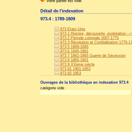
Détail de l'indexation
973.4 : 1789-1809
973 Etats-Unis
973.1 Histoire, découverte, exploration --
973.2 Période coloniale 1607-1775
973.3 Révolution et Confédération 1775-1
973.5 1809-1845
973.6 1845-1861
973.7 1861-1865 Guerre de Sécession
973.8 1865-1901
973.9 XXème siècle
973.91 1901-1953
973.92 1953
Ouvrages de la bibliothèque en indexation 973.4
catégorie vide