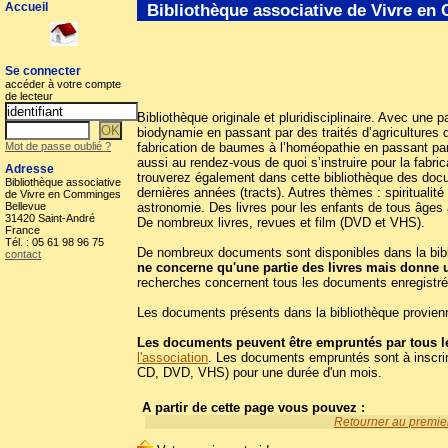
Accueil
Bibliothèque associative de Vivre e
Se connecter
accéder à votre compte
de lecteur
Bibliothèque originale et pluridisciplinaire. Avec une p
biodynamie en passant par des traités d’agricultures d
Mot de passe oublié ?
fabrication de baumes à l’homéopathie en passant par
aussi au rendez-vous de quoi s’instruire pour la fabr
Adresse
trouverez également dans cette bibliothèque des docum
Bibliothèque associative
dernières années (tracts). Autres thèmes : spiritualit
de Vivre en Comminges
Bellevue
astronomie. Des livres pour les enfants de tous âges 
31420 Saint-André
De nombreux livres, revues et film (DVD et VHS).
France
Tél. : 05 61 98 96 75
De nombreux documents sont disponibles dans la biblio
contact
ne concerne qu'une partie des livres mais donne 
recherches concernent tous les documents enregistré
Les documents présents dans la bibliothèque provienn
Les documents peuvent être empruntés par tous le
l'association
. Les documents empruntés sont à inscrir
CD, DVD, VHS) pour une durée d'un mois.
A partir de cette page vous pouvez :
Retourner au premier