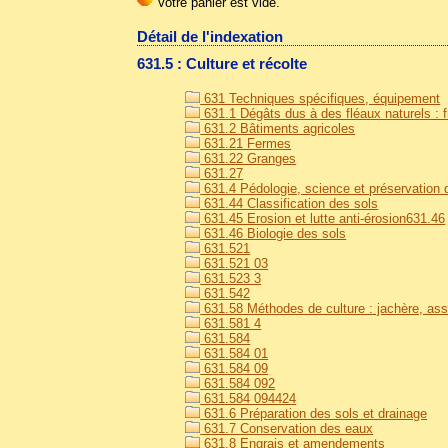
Détail de l'indexation
631.5 : Culture et récolte
631 Techniques spécifiques, équipement
631.1 Dégâts dus à des fléaux naturels : fr
631.2 Bâtiments agricoles
631.21 Fermes
631.22 Granges
631.27
631.4 Pédologie, science et préservation de
631.44 Classification des sols
631.45 Erosion et lutte anti-érosion631.46
631.46 Biologie des sols
631.521
631.521 03
631.523 3
631.542
631.58 Méthodes de culture : jachère, asso
631.581 4
631.584
631.584 01
631.584 09
631.584 092
631.584 094424
631.6 Préparation des sols et drainage
631.7 Conservation des eaux
631.8 Engrais et amendements