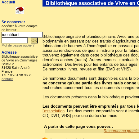
Accueil
Bibliothèque associative de Vivre e
Se connecter
accéder à votre compte
de lecteur
Bibliothèque originale et pluridisciplinaire. Avec une p
biodynamie en passant par des traités d’agricultures d
Mot de passe oublié ?
fabrication de baumes à l’homéopathie en passant par
aussi au rendez-vous de quoi s’instruire pour la fabr
Adresse
trouverez également dans cette bibliothèque des docum
Bibliothèque associative
dernières années (tracts). Autres thèmes : spiritualit
de Vivre en Comminges
Bellevue
astronomie. Des livres pour les enfants de tous âges 
31420 Saint-André
De nombreux livres, revues et film (DVD et VHS).
France
Tél. : 05 61 98 96 75
De nombreux documents sont disponibles dans la biblio
contact
ne concerne qu'une partie des livres mais donne 
recherches concernent tous les documents enregistré
Les documents présents dans la bibliothèque provienn
Les documents peuvent être empruntés par tous le
l'association
. Les documents empruntés sont à inscrir
CD, DVD, VHS) pour une durée d'un mois.
A partir de cette page vous pouvez :
Retourner au premier