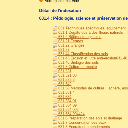
Détail de l'indexation
631.4 : Pédologie, science et préservation des
631 Techniques spécifiques, équipement
631.1 Dégâts dus à des fléaux naturels : fr
631.2 Bâtiments agricoles
631.21 Fermes
631.22 Granges
631.27
631.44 Classification des sols
631.45 Erosion et lutte anti-érosion631.46
631.46 Biologie des sols
631.5 Culture et récolte
631.521
631.521 03
631.523 3
631.542
631.58 Méthodes de culture : jachère, asso
631.581 4
631.584
631.584 01
631.584 09
631.584 092
631.584 094424
631.6 Préparation des sols et drainage
631.7 Conservation des eaux
631.8 Engrais et amendements