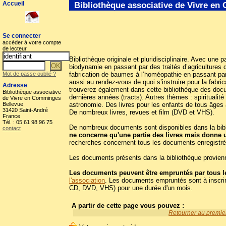
Accueil
Bibliothèque associative de Vivre e
Se connecter
accéder à votre compte
de lecteur
Bibliothèque originale et pluridisciplinaire. Avec une p
biodynamie en passant par des traités d’agricultures d
Mot de passe oublié ?
fabrication de baumes à l’homéopathie en passant par
aussi au rendez-vous de quoi s’instruire pour la fabr
Adresse
trouverez également dans cette bibliothèque des docum
Bibliothèque associative
dernières années (tracts). Autres thèmes : spiritualit
de Vivre en Comminges
Bellevue
astronomie. Des livres pour les enfants de tous âges 
31420 Saint-André
De nombreux livres, revues et film (DVD et VHS).
France
Tél. : 05 61 98 96 75
De nombreux documents sont disponibles dans la biblio
contact
ne concerne qu'une partie des livres mais donne 
recherches concernent tous les documents enregistré
Les documents présents dans la bibliothèque provienn
Les documents peuvent être empruntés par tous le
l'association
. Les documents empruntés sont à inscrir
CD, DVD, VHS) pour une durée d'un mois.
A partir de cette page vous pouvez :
Retourner au premier