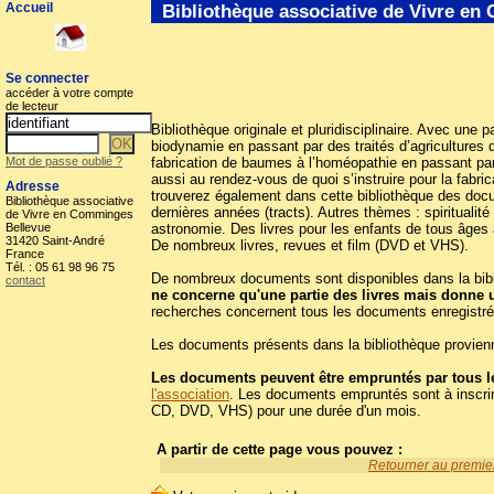
Accueil
Bibliothèque associative de Vivre e
Se connecter
accéder à votre compte
de lecteur
Bibliothèque originale et pluridisciplinaire. Avec une p
biodynamie en passant par des traités d’agricultures d
Mot de passe oublié ?
fabrication de baumes à l’homéopathie en passant par
aussi au rendez-vous de quoi s’instruire pour la fabr
Adresse
trouverez également dans cette bibliothèque des docum
Bibliothèque associative
dernières années (tracts). Autres thèmes : spiritualit
de Vivre en Comminges
Bellevue
astronomie. Des livres pour les enfants de tous âges 
31420 Saint-André
De nombreux livres, revues et film (DVD et VHS).
France
Tél. : 05 61 98 96 75
De nombreux documents sont disponibles dans la biblio
contact
ne concerne qu'une partie des livres mais donne 
recherches concernent tous les documents enregistré
Les documents présents dans la bibliothèque provienn
Les documents peuvent être empruntés par tous le
l'association
. Les documents empruntés sont à inscrir
CD, DVD, VHS) pour une durée d'un mois.
A partir de cette page vous pouvez :
Retourner au premier