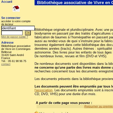
Accueil
Bibliothèque associative de Vivre e
Se connecter
accéder à votre compte
de lecteur
Bibliothèque originale et pluridisciplinaire. Avec une p
biodynamie en passant par des traités d’agricultures d
Mot de passe oublié ?
fabrication de baumes à l’homéopathie en passant par
aussi au rendez-vous de quoi s’instruire pour la fabr
Adresse
trouverez également dans cette bibliothèque des docum
Bibliothèque associative
dernières années (tracts). Autres thèmes : spiritualit
de Vivre en Comminges
Bellevue
astronomie. Des livres pour les enfants de tous âges 
31420 Saint-André
De nombreux livres, revues et film (DVD et VHS).
France
Tél. : 05 61 98 96 75
De nombreux documents sont disponibles dans la biblio
contact
ne concerne qu'une partie des livres mais donne 
recherches concernent tous les documents enregistré
Les documents présents dans la bibliothèque provienn
Les documents peuvent être empruntés par tous le
l'association
. Les documents empruntés sont à inscrir
CD, DVD, VHS) pour une durée d'un mois.
A partir de cette page vous pouvez :
Retourner au premier